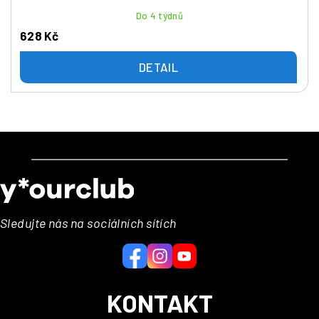
Do 4 týdnů
628 Kč
DETAIL
Z
á
p
a
Sledujte nás na sociálních sítích
t
í
KONTAKT