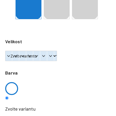
a
j
í
t
?
Velikost
HLEDAT
Barva
Zvolte variantu