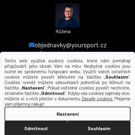
Růžena
objednavky@yoursport.cz
+420 224 250 000
Tento web využívá soubory cookies, které nám pomáhají
přizpůsobit jeho obsah Vám na míru. Nezbytné cookies jsou
nutné ke správnému fungování webu. Využití všech ostatních
MENU
cookies můžete povolit kliknutím na tlačítko „
Souhlasím
“.
Cookies rovněž můžete odsouhlasit jednotlivě po kliknutí na
tlačítko „
Nastavení
“. Pokud volitelné cookies povolit nechcete,
INFORMACE PRO VÁS
stiskněte tlačítko „
Odmítnout
“. Kdyby vás cookies zajímaly více,
můžete si o nich přečíst v dokumentu
Zásady cookies.
Přejeme
KDE NÁS NAJDETE
vám příjemný nákup!
Nastavení
Vytvořil Shoptet
Odmítnout
Souhlasím
Copyright 2026
yourclub.cz
. Všechna práva