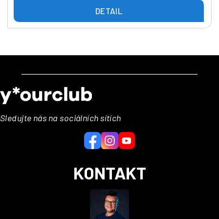
DETAIL
Z
á
p
a
Sledujte nás na sociálních sítích
t
í
KONTAKT