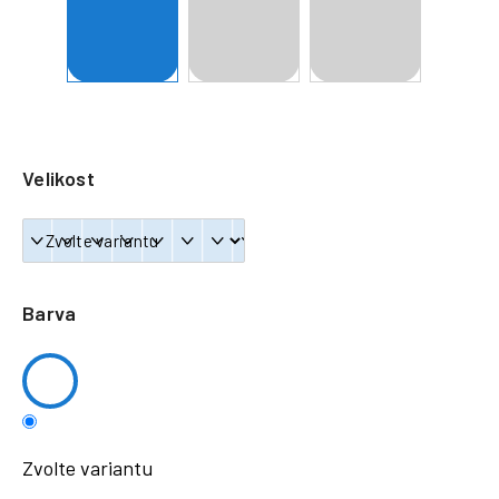
a
j
í
t
?
Velikost
HLEDAT
Barva
Zvolte variantu