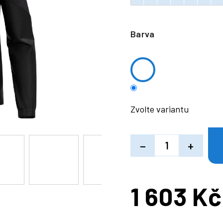
Barva
Zvolte variantu
−
+
1 603 Kč
Měrná
cena: