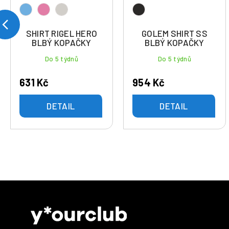
SHIRT RIGEL HERO
GOLEM SHIRT SS
BLBÝ KOPAČKY
BLBÝ KOPAČKY
Do 5 týdnů
Do 5 týdnů
631 Kč
954 Kč
DETAIL
DETAIL
Z
á