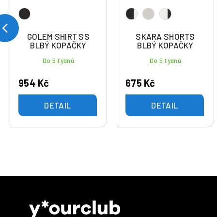
GOLEM SHIRT SS
SKARA SHORTS
BLBÝ KOPAČKY
BLBÝ KOPAČKY
Do 5 týdnů
Do 5 týdnů
954 Kč
675 Kč
DETAIL
DETAIL
Z
á