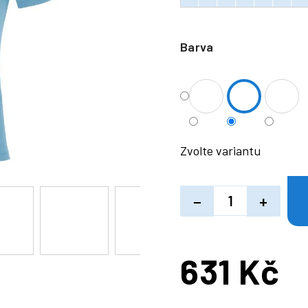
Barva
Zvolte variantu
−
+
631 Kč
Měrná
cena: