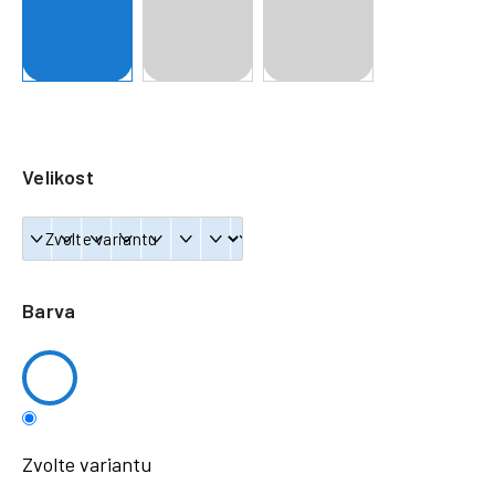
a
j
í
t
?
Velikost
HLEDAT
Barva
Zvolte variantu