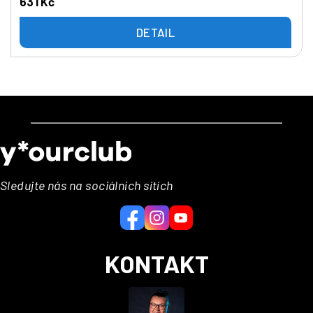
631 Kč
DETAIL
Z
á
p
a
Sledujte nás na sociálních sítích
t
í
KONTAKT