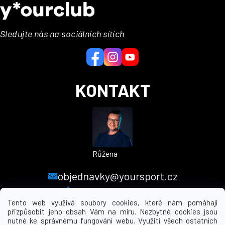
á
p
a
Sledujte nás na sociálních sítích
t
í
KONTAKT
Růžena
objednavky@yoursport.cz
+420 224 250 000
Tento web využívá soubory cookies, které nám pomáhají
přizpůsobit jeho obsah Vám na míru. Nezbytné cookies jsou
nutné ke správnému fungování webu. Využití všech ostatních