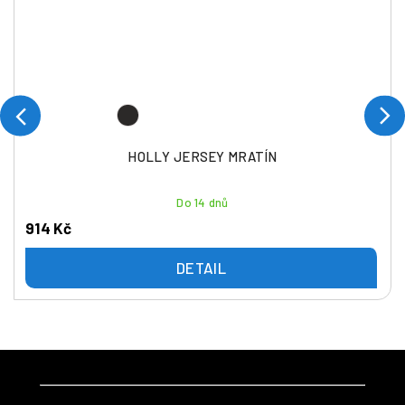
HOLLY JERSEY MRATÍN
Do 14 dnů
914 Kč
DETAIL
Z