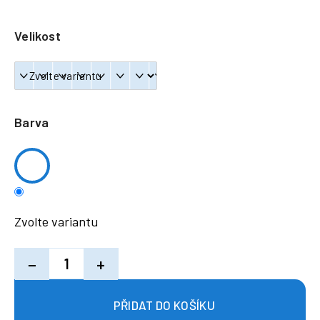
a
j
Velikost
í
t
?
Barva
HLEDAT
Zvolte variantu
−
+