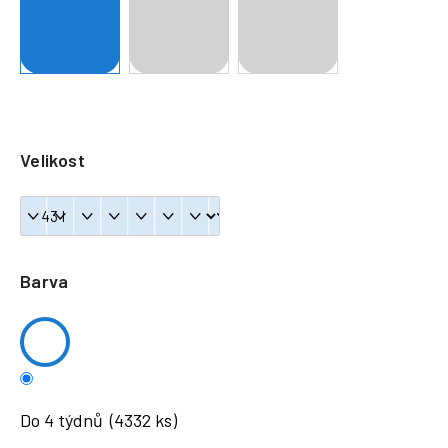
a
j
í
t
?
Velikost
HLEDAT
Barva
Do 4 týdnů
(4332 ks)