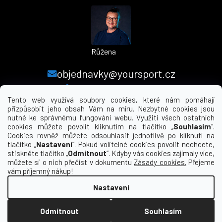
Růžena
objednavky@yoursport.cz
+420 224 250 000
Tento web využívá soubory cookies, které nám pomáhají
přizpůsobit jeho obsah Vám na míru. Nezbytné cookies jsou
nutné ke správnému fungování webu. Využití všech ostatních
MENU
cookies můžete povolit kliknutím na tlačítko „
Souhlasím
“.
Cookies rovněž můžete odsouhlasit jednotlivě po kliknutí na
tlačítko „
Nastavení
“. Pokud volitelné cookies povolit nechcete,
INFORMACE PRO VÁS
stiskněte tlačítko „
Odmítnout
“. Kdyby vás cookies zajímaly více,
můžete si o nich přečíst v dokumentu
Zásady cookies.
Přejeme
KDE NÁS NAJDETE
vám příjemný nákup!
Nastavení
Vytvořil Shoptet
Odmítnout
Souhlasím
Copyright 2026
yourclub.cz
. Všechna práva