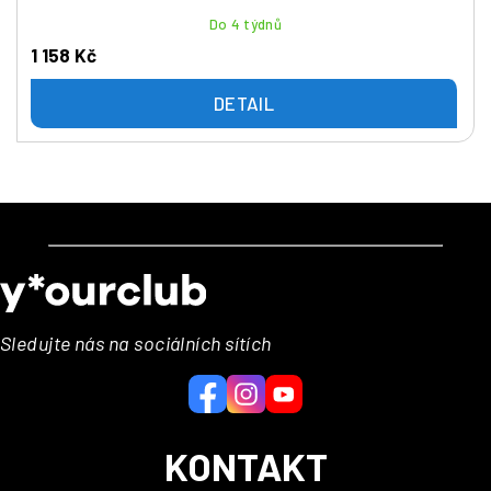
Do 4 týdnů
1 158 Kč
DETAIL
Z
á
p
a
Sledujte nás na sociálních sítích
t
í
KONTAKT