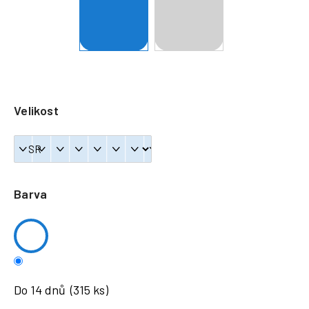
a
j
í
t
?
Velikost
HLEDAT
Barva
Do 14 dnů
(315 ks)