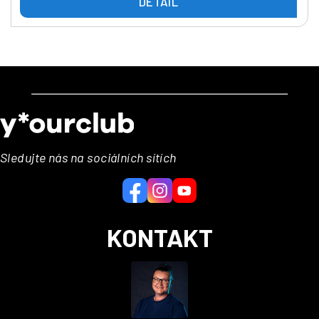
DETAIL
Z
á
p
a
Sledujte nás na sociálních sítích
t
í
KONTAKT