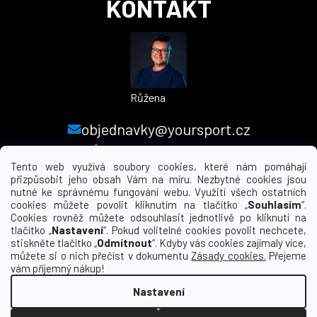
KONTAKT
Růžena
objednavky@yoursport.cz
+420 224 250 000
Tento web využívá soubory cookies, které nám pomáhají
přizpůsobit jeho obsah Vám na míru. Nezbytné cookies jsou
nutné ke správnému fungování webu. Využití všech ostatních
MENU
cookies můžete povolit kliknutím na tlačítko „
Souhlasím
“.
Cookies rovněž můžete odsouhlasit jednotlivě po kliknutí na
tlačítko „
Nastavení
“. Pokud volitelné cookies povolit nechcete,
INFORMACE PRO VÁS
stiskněte tlačítko „
Odmítnout
“. Kdyby vás cookies zajímaly více,
můžete si o nich přečíst v dokumentu
Zásady cookies.
Přejeme
KDE NÁS NAJDETE
vám příjemný nákup!
Nastavení
Vytvořil Shoptet