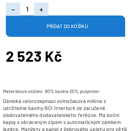
−
+
2 523 Kč
Měrná
cena:
Materiálové složení: 80% bavlna 20% polyester
Dámská celorozepínací volnočasová mikina z
udržitelné bavlny BCI Interlock ze zaručeně
sledovatelného dodavatelského řetězce. Má boční
kapsy s obráceným zipem s automatickým zámkem
jezdce. Manžety a panel z žebrového úpletu pro větší