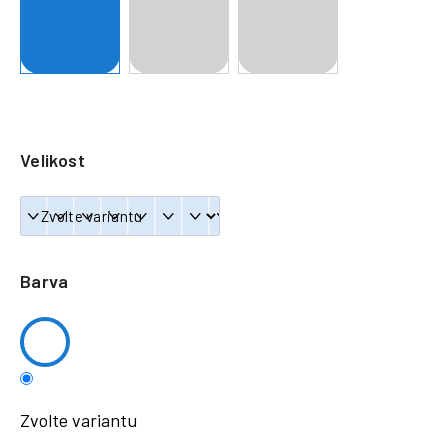
a
j
í
t
?
Velikost
HLEDAT
Barva
Zvolte variantu