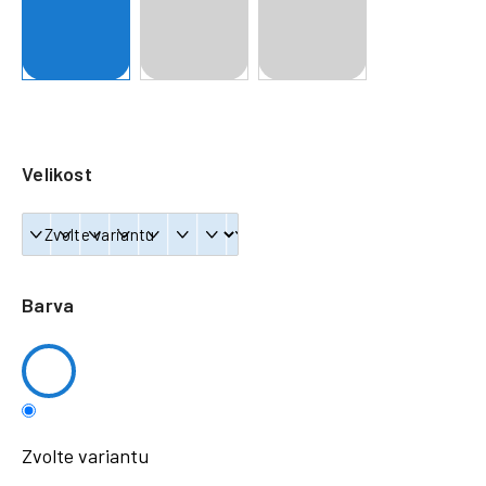
a
j
í
t
?
Velikost
HLEDAT
Barva
Zvolte variantu