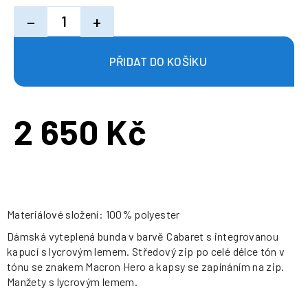
−
+
2 650 Kč
Měrná
cena:
Materiálové složení: 100% polyester
Dámská vyteplená bunda v barvě Cabaret s integrovanou
kapucí s lycrovým lemem. Středový zip po celé délce tón v
tónu se znakem Macron Hero a kapsy se zapínáním na zip.
Manžety s lycrovým lemem.