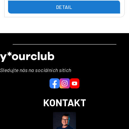
DETAIL
Z
á
p
a
Sledujte nás na sociálních sítích
t
í
KONTAKT