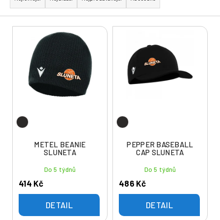
z
e
V
n
ý
í
p
p
i
r
s
o
p
d
r
u
o
k
d
t
u
METEL BEANIE
PEPPER BASEBALL
ů
SLUNETA
CAP SLUNETA
k
t
Do 5 týdnů
Do 5 týdnů
ů
414 Kč
486 Kč
DETAIL
DETAIL