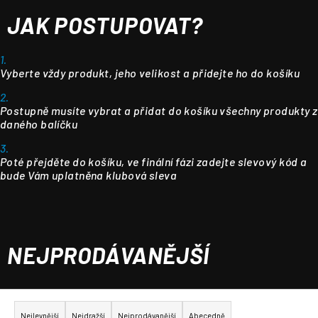
JAK POSTUPOVAT?
1.
Vyberte vždy produkt, jeho velikost a přidejte ho do košíku
2.
Postupně musíte vybrat a přidat do košíku všechny produkty z
daného balíčku
3.
Poté přejděte do košíku, ve finální fázi zadejte slevový kód a
bude Vám uplatněna klubová sleva
NEJPRODÁVANĚJŠÍ
Ř
a
Nejlevnější
Nejdražší
Nejprodávanější
Abecedně