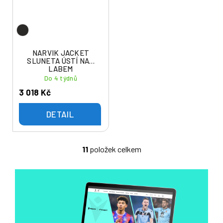
NARVIK JACKET
SLUNETA ÚSTÍ NAD
LABEM
Do 4 týdnů
3 018 Kč
DETAIL
11
položek celkem
O
v
l
á
d
a
c