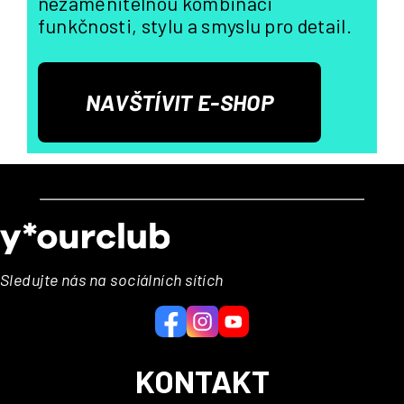
nezaměnitelnou kombinaci
funkčnosti, stylu a smyslu pro detail.
NAVŠTÍVIT E-SHOP
Z
á
p
a
Sledujte nás na sociálních sítích
t
í
KONTAKT