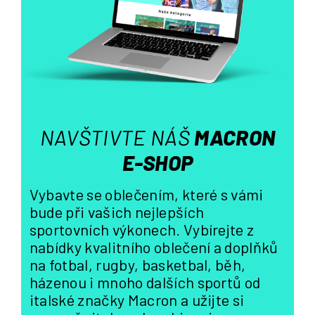
í
p
r
v
k
y
v
ý
NAVŠTIVTE NÁŠ
MACRON
p
i
E-SHOP
s
u
Vybavte se oblečením, které s vámi
bude při vašich nejlepších
sportovních výkonech. Vybírejte z
nabídky kvalitního oblečení a doplňků
na fotbal, rugby, basketbal, běh,
házenou i mnoho dalších sportů od
italské značky Macron a užijte si