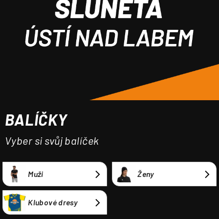
a
j
í
t
?
BALÍČKY
HLEDAT
Vyber si svůj balíček
Muži
Ženy
Klubové dresy