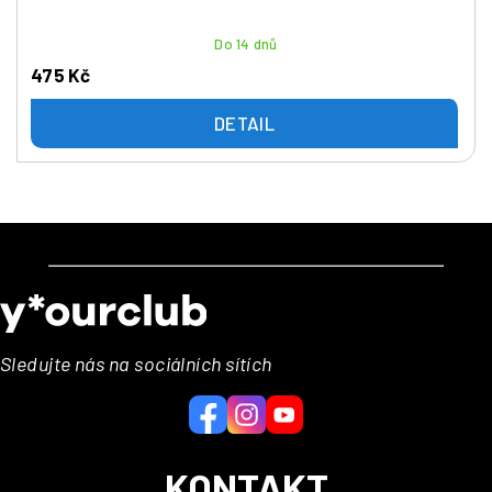
Do 14 dnů
475 Kč
DETAIL
Z
á
p
a
Sledujte nás na sociálních sítích
t
í
KONTAKT