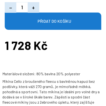
−
+
1 728 Kč
Měrná
cena:
Materiálové složení: 80% bavlna 20% polyester
Mikina Cello z broušeného fleecu s bavlněnou kapucí bez
podšívky, která váží 270 gramů, je mimořádně měkká,
pohodlná a sportovní. Tato mikina je ideální pro volné dny a
dodává se v široké škále barev. Zápěstí a spodní část
fleecové mikiny jsou z žebrového úpletu, který zajišťuje