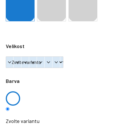
a
j
í
t
?
Velikost
HLEDAT
Barva
Zvolte variantu