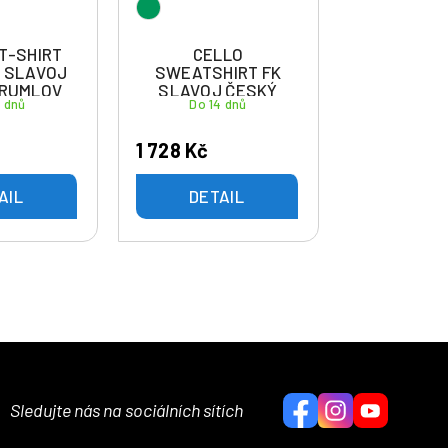
T-SHIRT
CELLO
K SLAVOJ
SWEATSHIRT FK
KRUMLOV
SLAVOJ ČESKÝ
4 dnů
Do 14 dnů
KRUMLOV
1 728 Kč
AIL
DETAIL
Sledujte nás na sociálních sítích