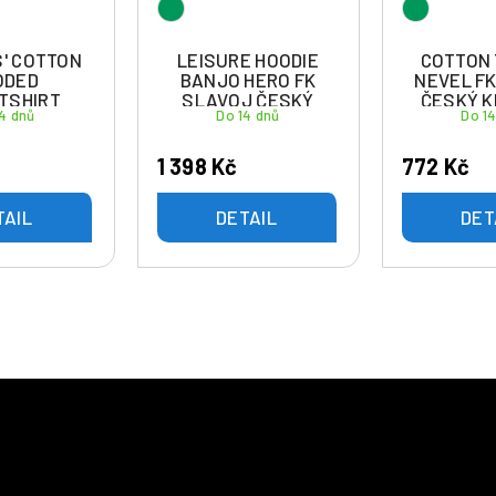
' COTTON
LEISURE HOODIE
COTTON 
ODED
BANJO HERO FK
NEVEL F
TSHIRT
SLAVOJ ČESKÝ
ČESKÝ 
4 dnů
Do 14 dnů
Do 1
K SLAVOJ
KRUMLOV
KRUMLOV
1 398 Kč
772 Kč
TAIL
DETAIL
DET