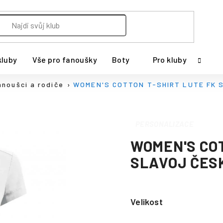
kluby
Vše pro fanoušky
Boty
Pro kluby
anoušci a rodiče
WOMEN'S COTTON T-SHIRT LUTE FK 
PERSONALIZACE
WOMEN'S COT
SLAVOJ ČES
Velikost