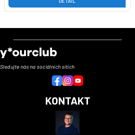
DETAIL
Z
á
p
a
Sledujte nás na sociálních sítích
t
í
KONTAKT