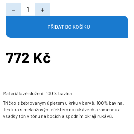
−
+
772 Kč
Měrná
cena:
Materiálové složení: 100% bavlna
Tričko s žebrovaným úpletem u krku v barvě, 100% bavlna.
Textura s melanžovým efektem na rukávech a ramenou a
vsadky tón v tónu na bocích a spodním okraji rukávů.