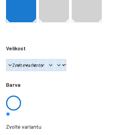
a
j
í
t
?
Velikost
HLEDAT
Barva
Zvolte variantu