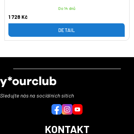
Do 14 dnů
1 728 Kč
DETAIL
Z
á
p
a
Sledujte nás na sociálních sítích
t
í
KONTAKT