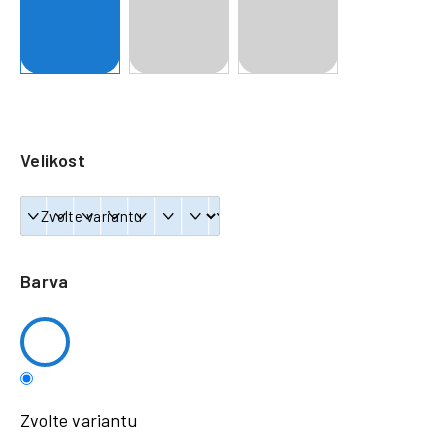
a
j
í
t
?
Velikost
HLEDAT
Barva
Zvolte variantu