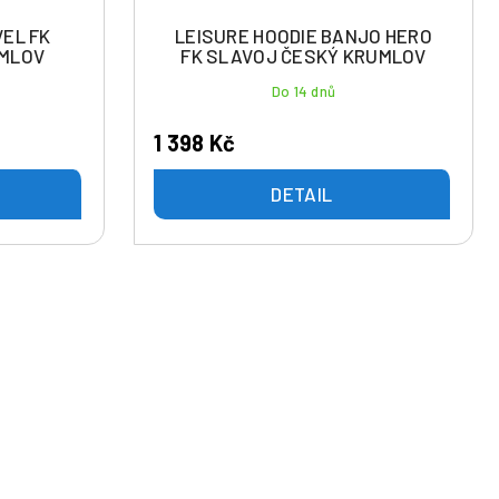
VEL FK
LEISURE HOODIE BANJO HERO
UMLOV
FK SLAVOJ ČESKÝ KRUMLOV
Do 14 dnů
1 398 Kč
DETAIL