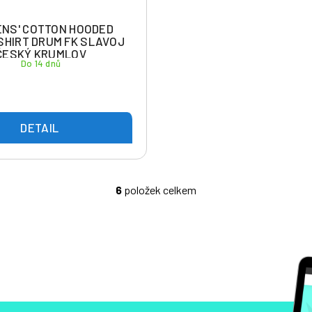
NS' COTTON HOODED
HIRT DRUM FK SLAVOJ
ČESKÝ KRUMLOV
Do 14 dnů
DETAIL
6
položek celkem
O
v
l
á
d
a
c
í