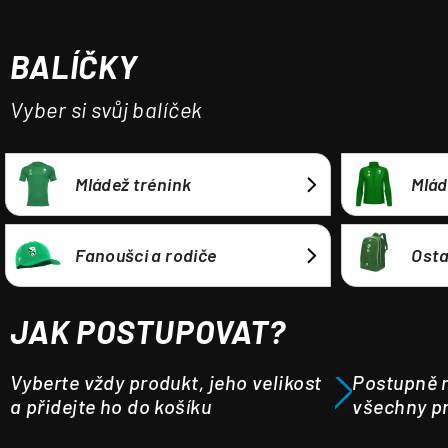
a
j
BALÍČKY
í
t
Vyber si svůj balíček
?
Mládež trénink
Mlád
HLEDAT
Fanoušci a rodiče
Osta
JAK POSTUPOVAT?
Vyberte vždy produkt, jeho velikost
Postupně m
a přidejte ho do košíku
všechny pr