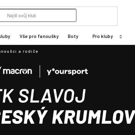
kluby
Vše pro fanoušky
Boty
Pro kluby
anoušci a rodiče