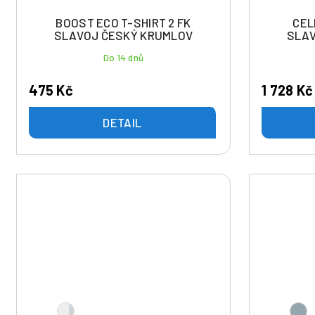
ů
u
BOOST ECO T-SHIRT 2 FK
CEL
k
SLAVOJ ČESKÝ KRUMLOV
SLAV
t
Do 14 dnů
ů
475 Kč
1 728 Kč
DETAIL