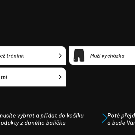
ež trénink
Muži vycházka
tní
usíte vybrat a přidat do košíku
Poté přejd
odukty z daného balíčku
a bude Vá