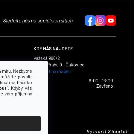
Sledujte nás na sociálních sítích
KDE NÁS NAJDETE
Vážská 998/2
196 00 Praha 9 - Čakovice
dajů
a míru. Nezbytné
Zobrazit na mapě ›
ích údajů
 můžete povolit
Po - Pa
9:00 - 16:00
knutí na tlačítko
So - Ne
Zavřeno
out
“. Kdyby vás
e vám příjemný
Vytvořil Shoptet