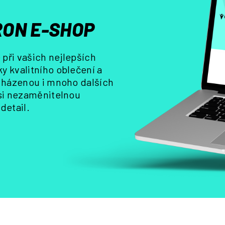
p
r
ON E-SHOP
v
k
y
při vašich nejlepších
v
y kvalitního oblečení a
ý
, házenou i mnoho dalších
p
i
 si nezaměnitelnou
s
detail.
u