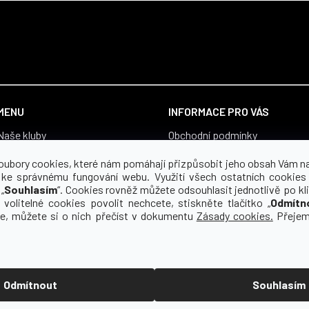
MENU
INFORMACE PRO VÁS
Naše kluby
Obchodní podmínky
Vše pro fanoušky
Zásady zpracování osobních ú
oubory cookies, které nám pomáhají přizpůsobit jeho obsah Vám n
Boty
Souhlas se zpracováním osobn
 ke správnému fungování webu. Využití všech ostatních cookies
„
Souhlasím
“. Cookies rovněž můžete odsouhlasit jednotlivě po kli
Proč yourclub
Reklamace a vrácení zboží
 volitelné cookies povolit nechcete, stiskněte tlačítko „
Odmítn
O koho se staráme
Pro média
ce, můžete si o nich přečíst v dokumentu
Zásady cookies.
Přejem
Kontakt
Odmítnout
Souhlasím
zena.
Upravit nastavení cookies