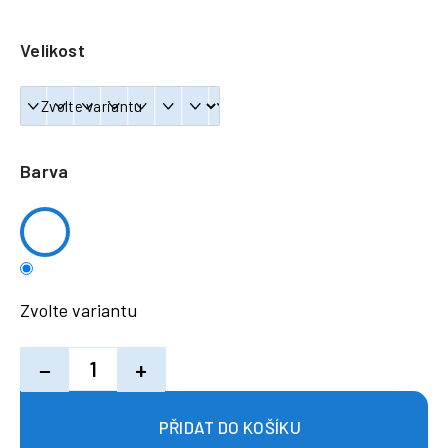
a
j
Velikost
í
t
?
Barva
HLEDAT
Zvolte variantu
−
+