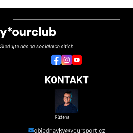
Z
á
p
a
Sledujte nás na sociálních sítích
t
í
KONTAKT
Růžena
objednavky@yoursport.cz