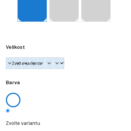
a
j
í
t
?
Velikost
HLEDAT
Barva
Zvolte variantu