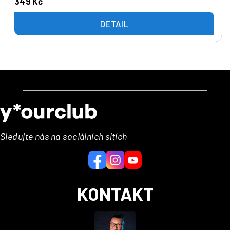
349 Kč
DETAIL
Z
á
p
a
Sledujte nás na sociálních sítích
t
í
KONTAKT