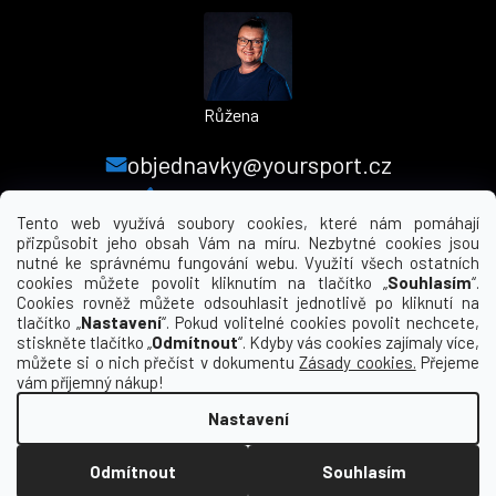
Růžena
objednavky@yoursport.cz
+420 224 250 000
Tento web využívá soubory cookies, které nám pomáhají
přizpůsobit jeho obsah Vám na míru. Nezbytné cookies jsou
nutné ke správnému fungování webu. Využití všech ostatních
MENU
cookies můžete povolit kliknutím na tlačítko „
Souhlasím
“.
Cookies rovněž můžete odsouhlasit jednotlivě po kliknutí na
tlačítko „
Nastavení
“. Pokud volitelné cookies povolit nechcete,
INFORMACE PRO VÁS
stiskněte tlačítko „
Odmítnout
“. Kdyby vás cookies zajímaly více,
můžete si o nich přečíst v dokumentu
Zásady cookies.
Přejeme
KDE NÁS NAJDETE
vám příjemný nákup!
Nastavení
Vytvořil Shoptet
Odmítnout
Souhlasím
Copyright 2026
yourclub.cz
. Všechna práva