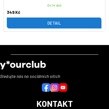
Do 14 dnů
349 Kč
DETAIL
Z
á
p
a
Sledujte nás na sociálních sítích
t
í
KONTAKT