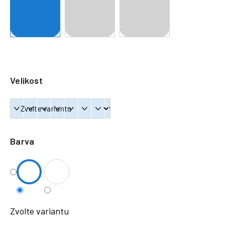
a
j
í
t
?
Velikost
HLEDAT
Barva
Zvolte variantu