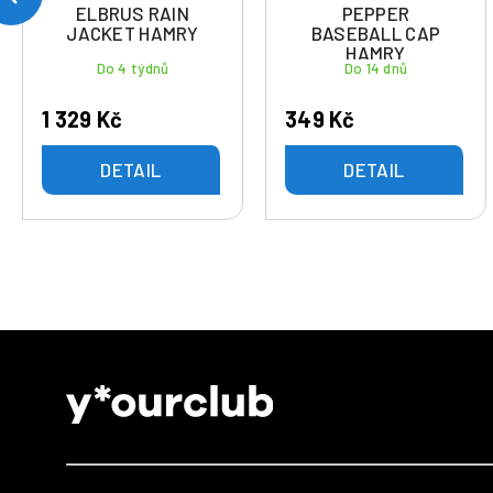
ELBRUS RAIN
PEPPER
JACKET HAMRY
BASEBALL CAP
HAMRY
Do 4 týdnů
Do 14 dnů
1 329 Kč
349 Kč
DETAIL
DETAIL
Z
á
p
a