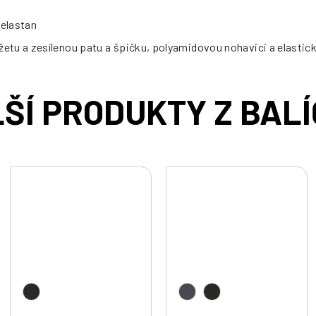
-elastan
u a zesílenou patu a špičku, polyamidovou nohavici a elastické b