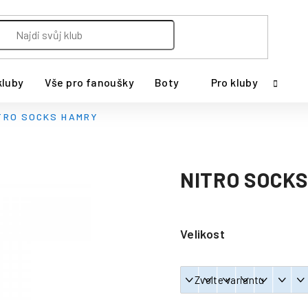
kluby
Vše pro fanoušky
Boty
Pro kluby
TRO SOCKS HAMRY
NITRO SOCK
Velikost