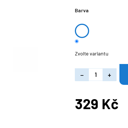
Barva
Zvolte variantu
−
+
329 Kč
Měrná
cena: